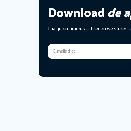
Download
de 
Laat je emailadres achter en we sturen j
E-mailadres
*