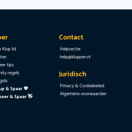
per
Contact
 Klup lid
Helpsectie
iten
help@kluppen.nl
er tips
Juridisch
ty regels
gids
Privacy & Cookiebeleid
up & Spaar 💙
Algemene voorwaarden
seer & Spaar 👋