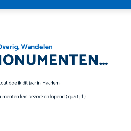
Overig
,
Wandelen
MONUMENTEN…
t doe ik dit jaar in..Haarlem!
numenten kan bezoeken lopend ( qua tijd ):