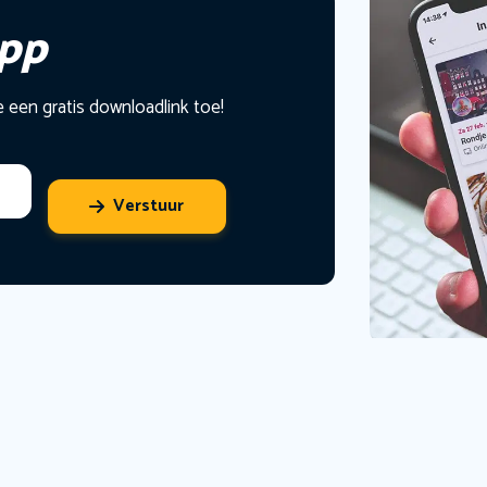
app
e een gratis downloadlink toe!
Verstuur