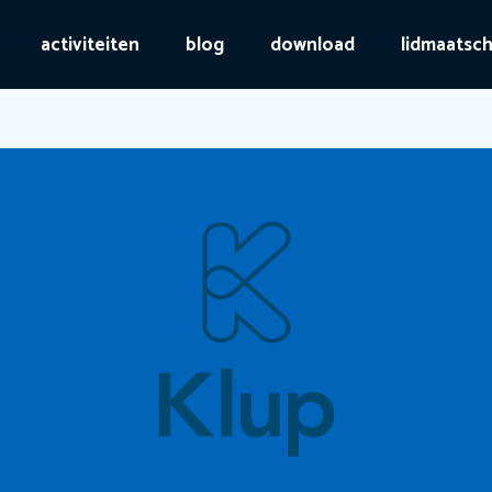
activiteiten
blog
download
lidmaatsc