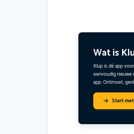
Wat is Kl
Klup is dé app voor
eenvoudig nieuwe m
app. Ontmoet, geni
Start me