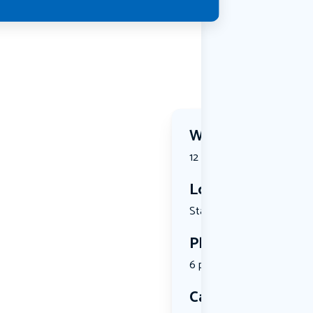
Wanneer?
12 September 2026 | 10:3
Locatie
Stationspl...
Plekken
6 plekken beschikbaar
Categorie