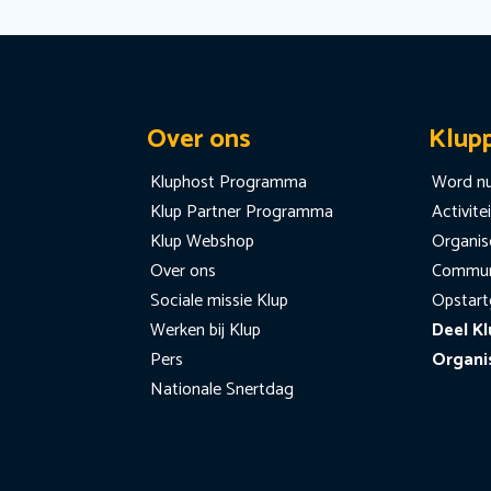
Over ons
Klup
Kluphost Programma
Word nu
Klup Partner Programma
Activite
Klup Webshop
Organise
Over ons
Communi
Sociale missie Klup
Opstart
Werken bij Klup
Deel Kl
Pers
Organi
Nationale Snertdag