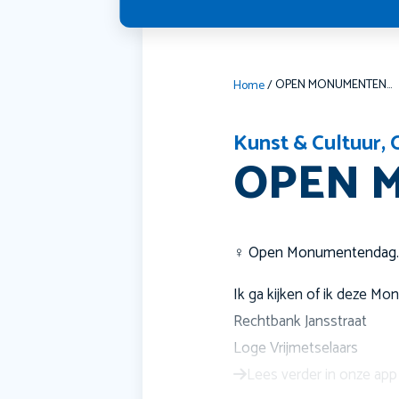
OPEN MONUMENTEN…
Home
/
Kunst & Cultuur
,
OPEN 
‍♀️ Open Monumentendag..da
Ik ga kijken of ik deze Mo
Rechtbank Jansstraat
Loge Vrijmetselaars
Lees verder in onze app