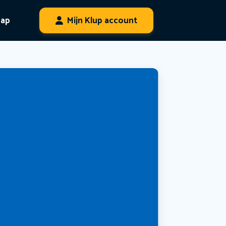
hap
Mijn Klup account