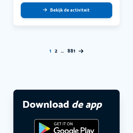
Bekijk de activiteit
1
2
…
881
Download
de app