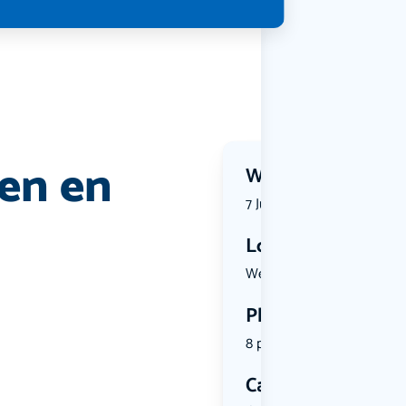
ren en
Wanneer?
7 July 2026 | 19:15
Locatie
Westzeedij...
Plekken
8 plekken beschikbaar
Categorie