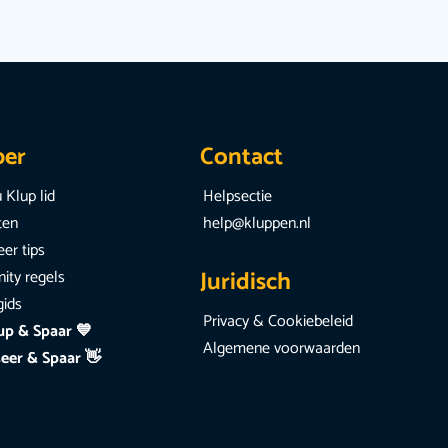
per
Contact
 Klup lid
Helpsectie
iten
help@kluppen.nl
er tips
Juridisch
ty regels
gids
Privacy & Cookiebeleid
up & Spaar 💙
Algemene voorwaarden
eer & Spaar 👋