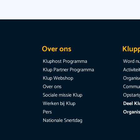
Over ons
Klup
Kluphost Programma
Word nu
Klup Partner Programma
Activite
Klup Webshop
Organise
Over ons
Communi
Sociale missie Klup
Opstart
Werken bij Klup
Deel Kl
Pers
Organis
Nationale Snertdag