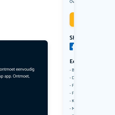
Overig
Deelneme
Share
Een aantal catego
en ontmoet eenvoudig
Borrelen
lup app. Ontmoet,
Dansen
Fietsen
Film
Kunst & Cultuur
Muziek