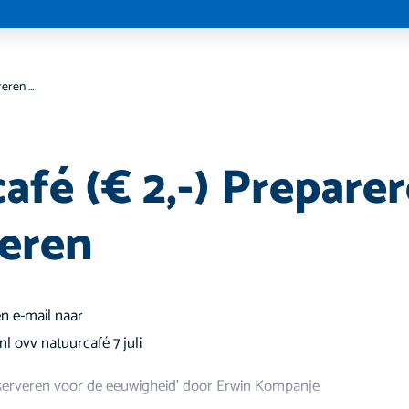
Natuurcafé (€ 2,-) Prepareren en conserveren
afé (€ 2,-) Prepare
eren
n e-mail naar
l ovv natuurcafé 7 juli
serveren voor de eeuwigheid' door Erwin Kompanje