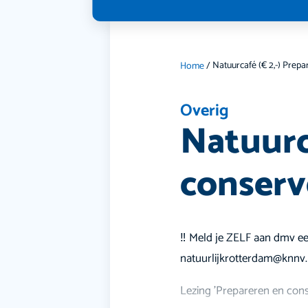
Home
/
Overig
Natuurc
conserv
‼️ Meld je ZELF aan dmv ee
natuurlijkrotterdam@knnv.n
Lezing 'Prepareren en con