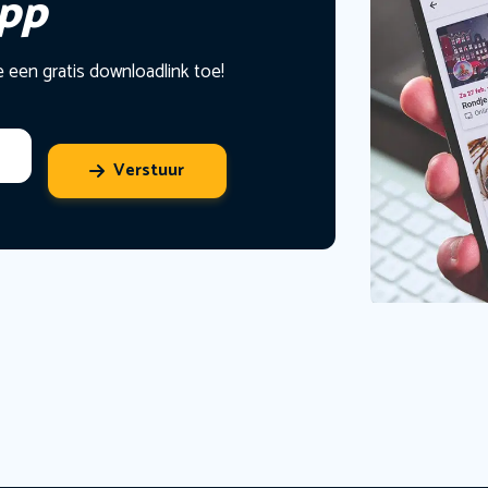
app
e een gratis downloadlink toe!
Verstuur