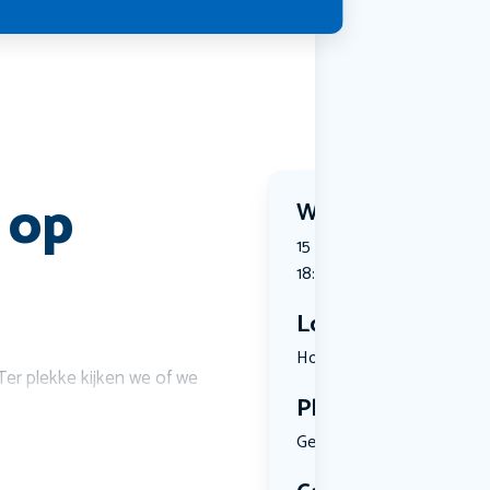
 op
Wanneer?
15 July 2026 | 16:00 tot 15 
18:00
Locatie
Hoofdstraa...
Ter plekke kijken we of we
Plekken
Geen limiet