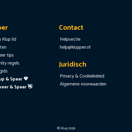
per
Contact
 Klup lid
Helpsectie
iten
help@kluppen.nl
er tips
Juridisch
ty regels
gids
Privacy & Cookiebeleid
up & Spaar 💙
Algemene voorwaarden
seer & Spaar 👋
© Klup 2026