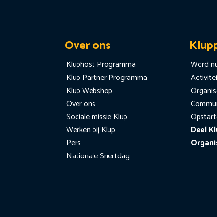
Over ons
Klup
Kluphost Programma
Word nu
Klup Partner Programma
Activite
Klup Webshop
Organise
Over ons
Communi
Sociale missie Klup
Opstart
Werken bij Klup
Deel Kl
Pers
Organi
Nationale Snertdag