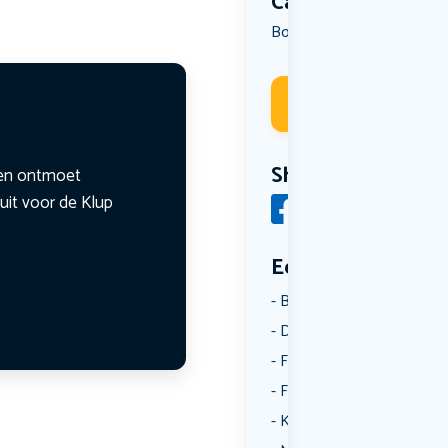
Categorie
Borrelen
Overig
Uit eten
,
,
Deelneme
Share
n en ontmoet
uit voor de Klup
Een aantal catego
Borrelen
Dansen
Fietsen
Film
Kunst & Cultuur