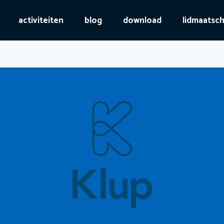
activiteiten
blog
download
lidmaatsc