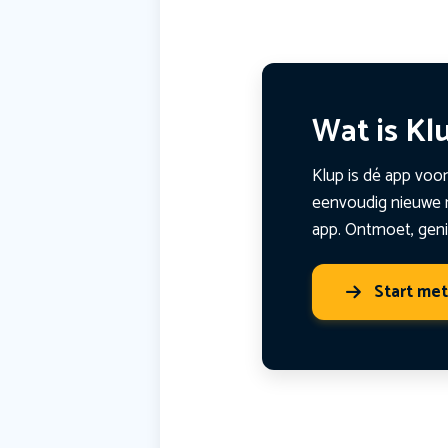
Wat is Kl
Klup is dé app voor
eenvoudig nieuwe m
app. Ontmoet, geni
Start me