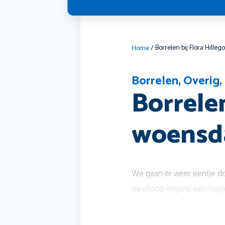
Home
/
Borrelen
,
Overig
,
Borrele
woensda
We gaan er weer eentje doe
na afloop ergens een hapje