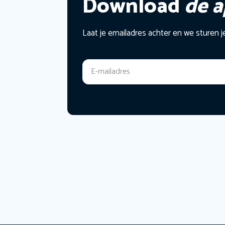
Download
de 
Laat je emailadres achter en we sturen j
E-mailadres
*