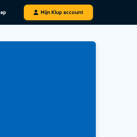
hap
Mijn Klup account