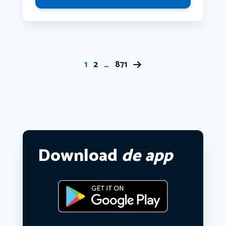
1
2
…
871
Download
de app