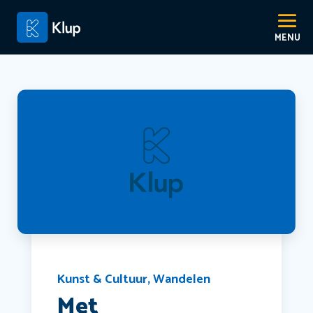
Kunst & Cultuur
,
Wandelen
Met