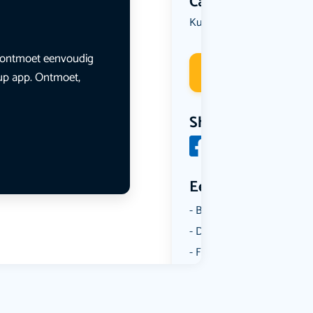
Categorie
Kunst & Cultuur
Muziek
,
en ontmoet eenvoudig
Deelneme
lup app. Ontmoet,
Share
Een aantal catego
Borrelen
Dansen
Fietsen
Film
Kunst & Cultuur