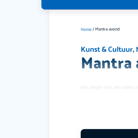
Mantra avond
Home
/
Kunst & Cultuur
,
Mantra
We zingen met een klein cl