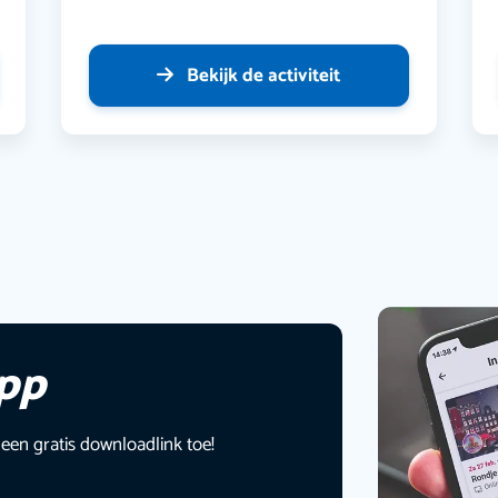
Bekijk de activiteit
app
 een gratis downloadlink toe!