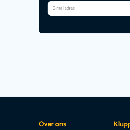
Over ons
Klup