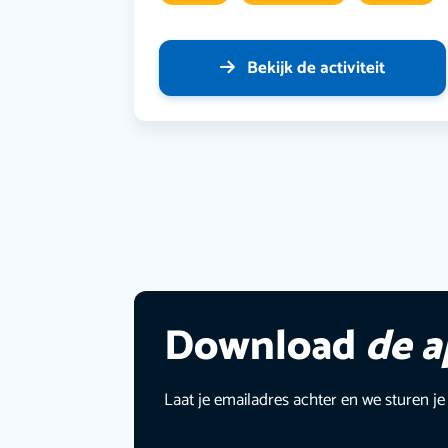
Bekijk de activiteit
Download
de 
Laat je emailadres achter en we sturen je
E-mailadres
*