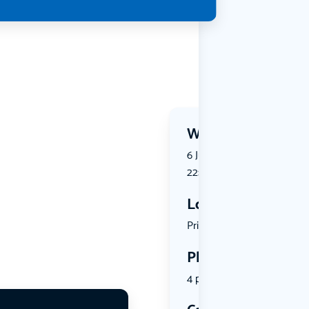
Wanneer?
6 July 2026 | 19:20 tot 6 Jul
22:00
Locatie
Prinsenbee...
Plekken
4 plekken beschikbaar