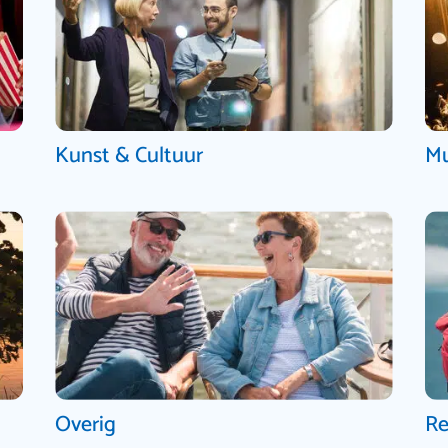
Kunst & Cultuur
Mu
Overig
Re