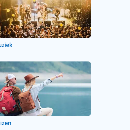
ziek
izen