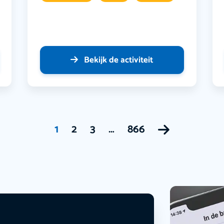
Bekijk de activiteit
1
2
3
…
866