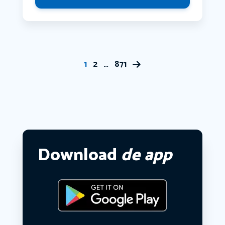
1
2
…
871
Download
de app