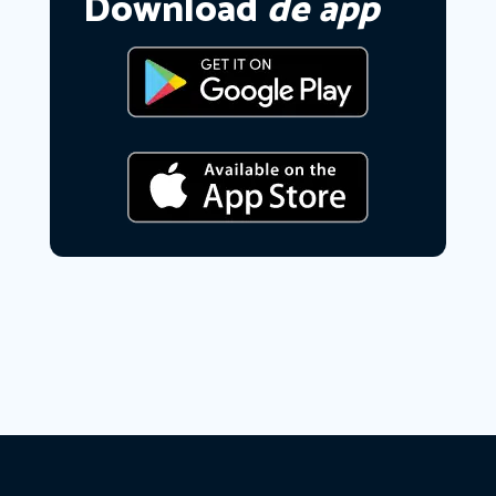
Download
de app