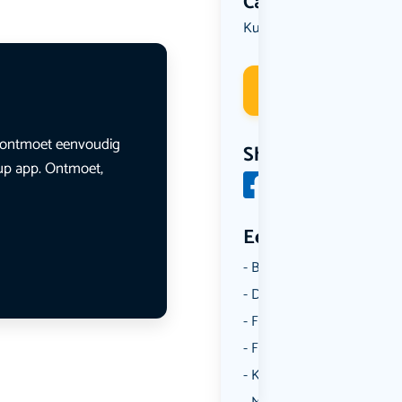
Categorie
Kunst & Cultuur
Deelneme
en ontmoet eenvoudig
Share
lup app. Ontmoet,
Een aantal catego
Borrelen
Dansen
Fietsen
Film
Kunst & Cultuur