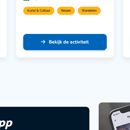
Kunst & Cultuur
Reizen
Wandelen
Bekijk de activiteit
app