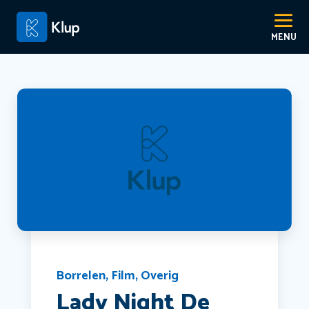
Borrelen
,
Film
,
Overig
Lady Night De