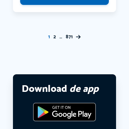
1
2
…
871
Download
de app