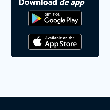
Download
de app