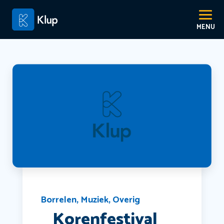
Borrelen
,
Muziek
,
Overig
‍ ‍ ‍ Korenfestival