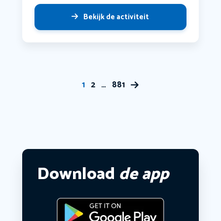
Bekijk de activiteit
1
2
…
881
Download
de app