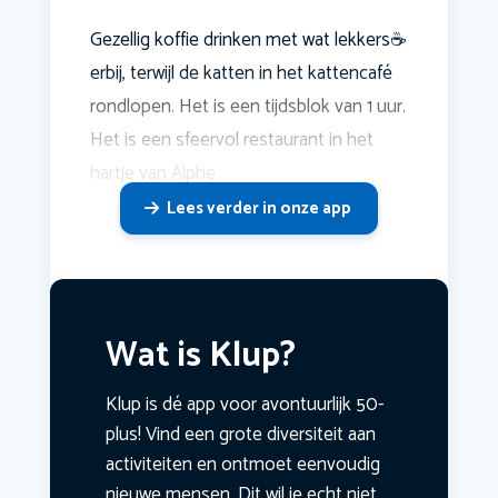
Gezellig koffie drinken met wat lekkers☕️
erbij, terwijl de katten in het kattencafé
rondlopen. Het is een tijdsblok van 1 uur.
Het is een sfeervol restaurant in het
hartje van Alphe
Lees verder in onze app
Wat is Klup?
Klup is dé app voor avontuurlijk 50-
plus! Vind een grote diversiteit aan
activiteiten en ontmoet eenvoudig
nieuwe mensen. Dit wil je echt niet