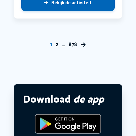
Bekijk de activiteit
1
2
…
878
Download
de app