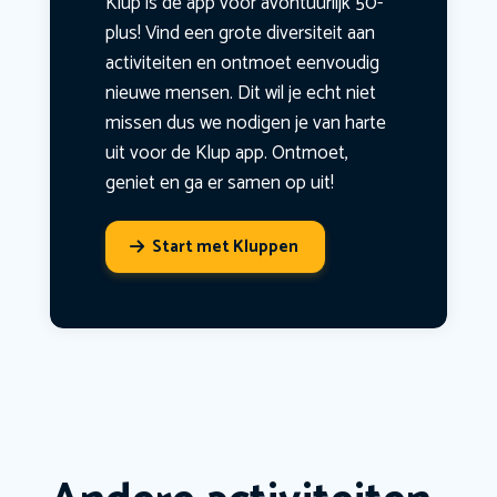
Klup is dé app voor avontuurlijk 50-
plus! Vind een grote diversiteit aan
activiteiten en ontmoet eenvoudig
nieuwe mensen. Dit wil je echt niet
missen dus we nodigen je van harte
uit voor de Klup app. Ontmoet,
geniet en ga er samen op uit!
Start met Kluppen