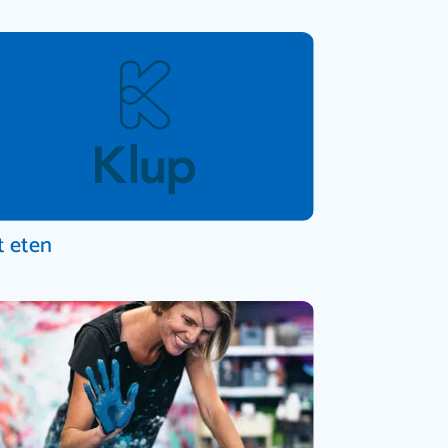
t eten