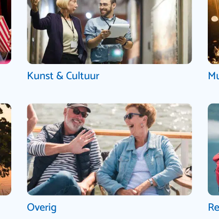
Kunst & Cultuur
Mu
Overig
Re