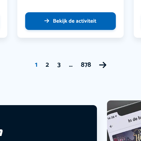
Bekijk de activiteit
1
2
3
…
878
n