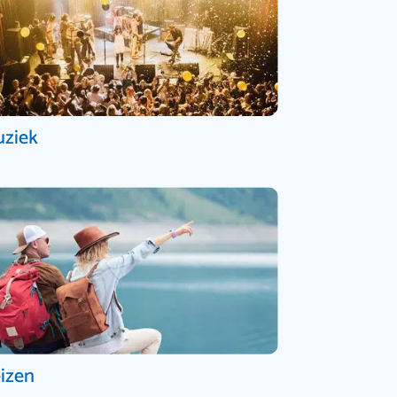
ziek
izen