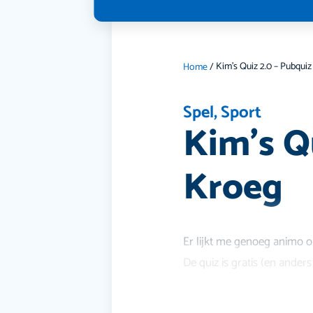
Home
/
Spel
,
Sport
Kim’s Qu
Kroeg
Er lijkt me genoeg animo o
De quiz is gratis (en ande