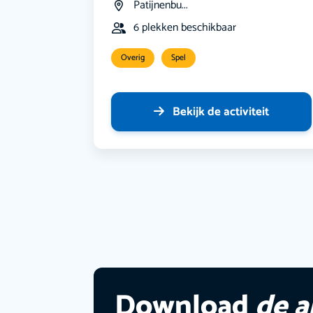
Patijnenbu...
6 plekken beschikbaar
Overig
Spel
Bekijk de activiteit
Download
de 