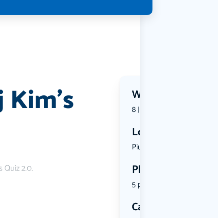
j Kim’s
Wanneer?
8 July 2026 | 19:00
Locatie
Piusplein ...
Plekken
 Quiz 2.0.
5 plekken beschikbaar
Categorie