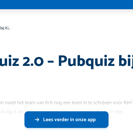
Kim’s Quiz 2.0 – Pubquiz bij Kim’s Kroeg
iz 2.0 – Pubquiz bi
m naast het team van Kris nog een team in te schrijven voor Kim’s
rs draag ik de deelnamekosten). De consumpties zijn voor eige
Lees verder in onze app