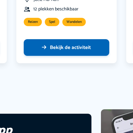
12 plekken beschikbaar
Reizen
Spel
Wandelen
Bekijk de activiteit
app