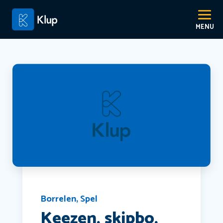
Borrelen
,
Spel
Keezen, skipbo,