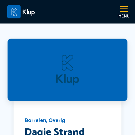
Borrelen
,
Overig
Dagje Strand