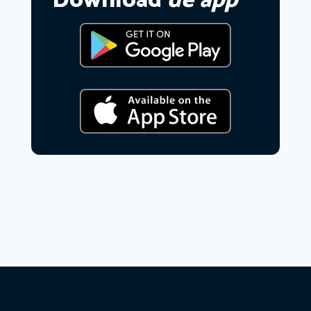
Download
de app