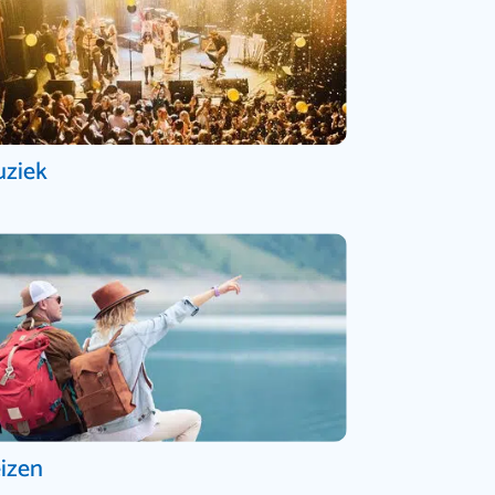
ziek
izen