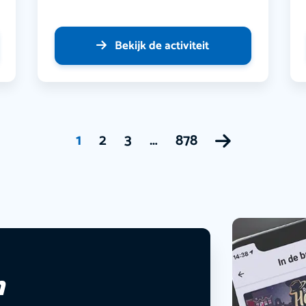
Bekijk de activiteit
1
2
3
…
878
n