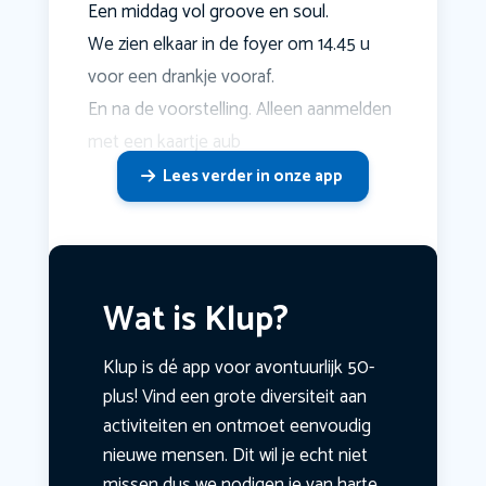
Een middag vol groove en soul.
We zien elkaar in de foyer om 14.45 u
voor een drankje vooraf.
En na de voorstelling. Alleen aanmelden
met een kaartje aub
Lees verder in onze app
Wat is Klup?
Klup is dé app voor avontuurlijk 50-
plus! Vind een grote diversiteit aan
activiteiten en ontmoet eenvoudig
nieuwe mensen. Dit wil je echt niet
missen dus we nodigen je van harte