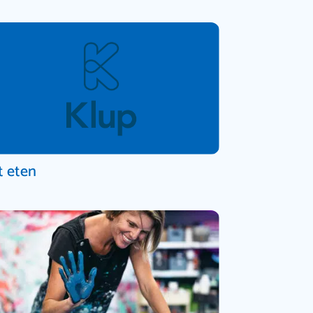
t eten