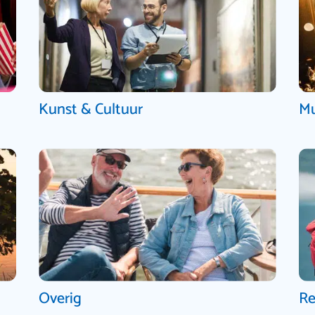
Kunst & Cultuur
Mu
Overig
Re