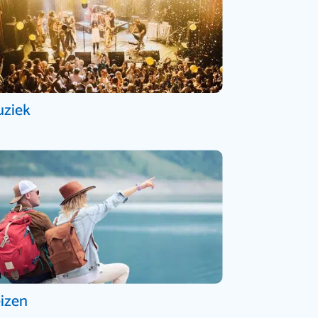
ziek
izen