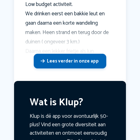
Low budget activiteit.
We drinken eerst een bakkie leut en
gaan daarna een korte wandeling
maken. Heen strand en terug door de
duinen ( ongeveer 3 km.)
Daarna een lekker frietje als lun
Lees verder in onze app
Wat is Klup?
Klup is dé app voor avontuurlijk 50-
plus! Vind een grote diversiteit aan
activiteiten en ontmoet eenvoudig