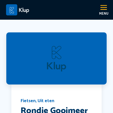
Fietsen
,
Uit eten
Rondje Gooimeer