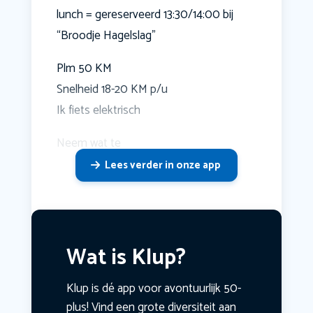
lunch = gereserveerd 13:30/14:00 bij
“Broodje Hagelslag”
Plm 50 KM
Snelheid 18-20 KM p/u
Ik fiets elektrisch
Neem wat te
Lees verder in onze app
Wat is Klup?
Klup is dé app voor avontuurlijk 50-
plus! Vind een grote diversiteit aan