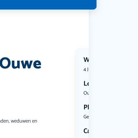
d’Ouwe
Wanneer?
4 July 2026 | 13:00
Locatie
Oude Peels...
Plekken
Geen limiet
aanden, weduwen en
Categorie