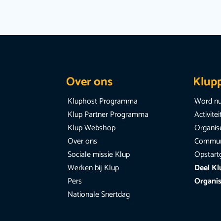
Over ons
Klup
Kluphost Programma
Word nu
Klup Partner Programma
Activite
Klup Webshop
Organise
Over ons
Communi
Sociale missie Klup
Opstart
Werken bij Klup
Deel Kl
Pers
Organis
Nationale Snertdag