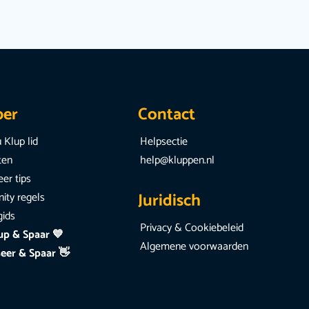
per
Contact
 Klup lid
Helpsectie
iten
help@kluppen.nl
er tips
Juridisch
ty regels
gids
Privacy & Cookiebeleid
up & Spaar 💙
Algemene voorwaarden
eer & Spaar 👋