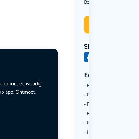
Borrelen
Fietsen
Uit eten
,
,
Deelneme
Share
Een aantal catego
en ontmoet eenvoudig
Borrelen
lup app. Ontmoet,
Dansen
Fietsen
Film
Kunst & Cultuur
Muziek