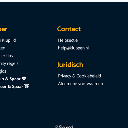
per
Contact
 Klup lid
Helpsectie
iten
help@kluppen.nl
er tips
Juridisch
ty regels
gids
Privacy & Cookiebeleid
up & Spaar 💙
Algemene voorwaarden
eer & Spaar 👋
© Klup 2026