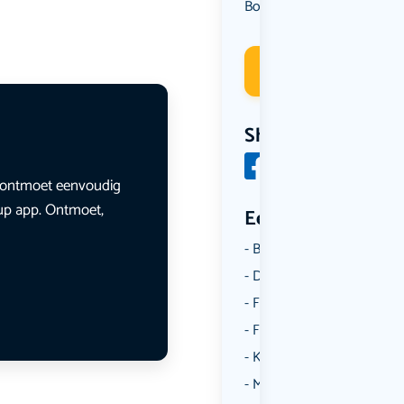
Borrelen
Overig
Uit eten
,
,
Deelneme
Share
en ontmoet eenvoudig
lup app. Ontmoet,
Een aantal catego
Borrelen
Dansen
Fietsen
Film
Kunst & Cultuur
Muziek