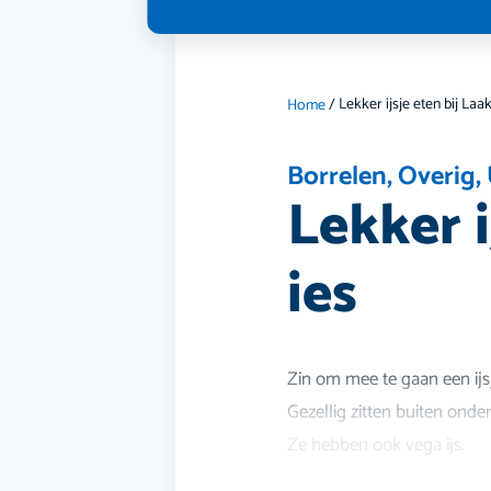
Home
/
Borrelen
,
Overig
,
Lekker i
ies
Zin om mee te gaan een ijsj
Gezellig zitten buiten onder
Ze hebben ook vega ijs.