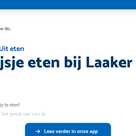
Lekker ijsje eten bij Laaker Boere ies
Uit eten
jsje eten bij Laake
e te eten!
 het genot van vers ijs.
Lees verder in onze app