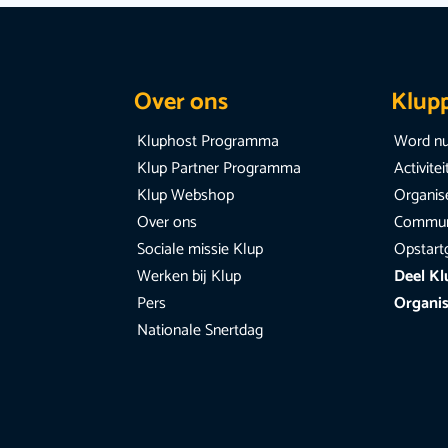
Over ons
Klup
Kluphost Programma
Word nu
Klup Partner Programma
Activite
Klup Webshop
Organise
Over ons
Communi
Sociale missie Klup
Opstart
Werken bij Klup
Deel Kl
Pers
Organis
Nationale Snertdag