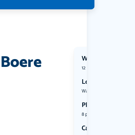
r Boere
Wanneer?
12 July 2026 | 19:00
Locatie
Walburgiss...
Plekken
8 plekken beschikbaar
Categorie