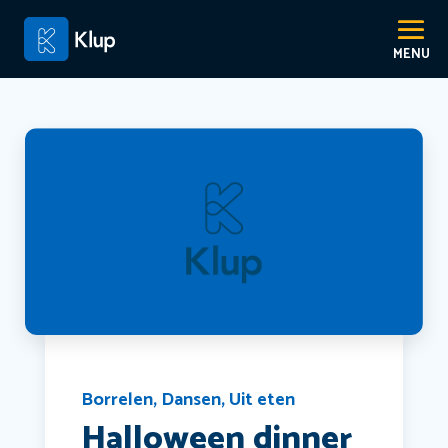
Borrelen
,
Dansen
,
Uit eten
Halloween dinner