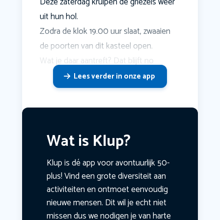
Deze zaterdag kruipen de griezels weer
uit hun hol.
Zodra de klok 19.00 uur slaat, zwaaien
de poorten van dit kasteel open.
Wat je daar aantreft? Dat blijft no
Lees verder in onze app
Wat is Klup?
Klup is dé app voor avontuurlijk 50-
plus! Vind een grote diversiteit aan
activiteiten en ontmoet eenvoudig
nieuwe mensen. Dit wil je echt niet
missen dus we nodigen je van harte