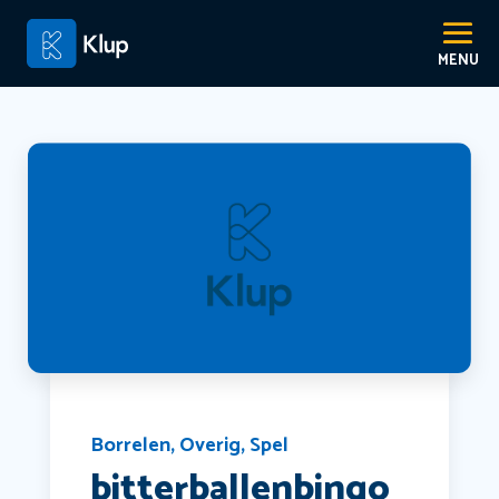
Borrelen
,
Overig
,
Spel
bitterballenbingo