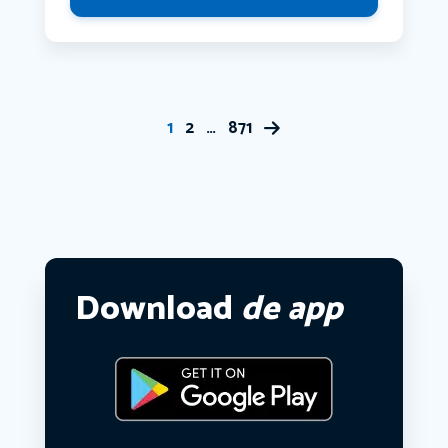
1
2
…
871
Download
de app