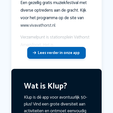
Een gezellig gratis muziekfestival met
diverse optredens aan de gracht. Kijk
voor het programma op de site van
www.vivavathorst.nl.
Verzamelpunt is stationsplein Vathorst
Amersfoort. Het is
Lees verder in onze app
Wat is Klup?
Klup is dé app voor avontuurlijk 50-
plus! Vind een grote diversiteit aan
activiteiten en ontmoet eenvoudig