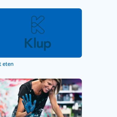
t eten