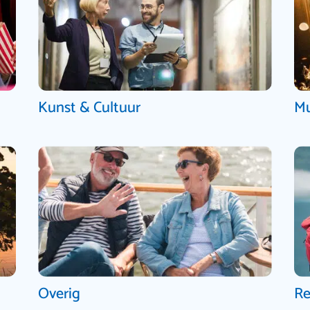
Kunst & Cultuur
Mu
Overig
Re