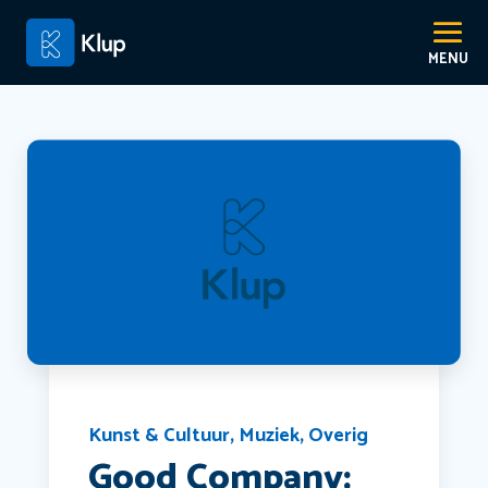
Kunst & Cultuur
,
Muziek
,
Overig
Good Company: