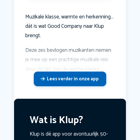
Muzikale klasse, warmte en herkenning…
dát is wat Good Company naar Klup
brengt.
Deze zes bevlogen muzikanten nemen
je mee op een prachtige muzikale reis
door de tijd. Van de warme klanke
Lees verder in onze app
Wat is Klup?
Klup is dé app voor avontuurlijk 50-