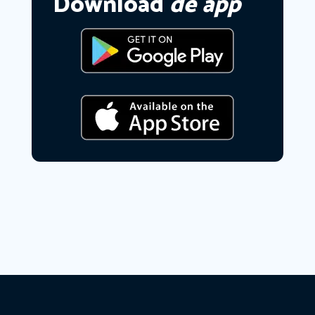
Download
de app