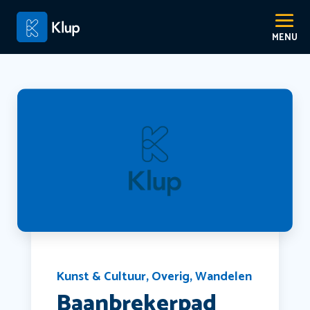
Kunst & Cultuur
,
Overig
,
Wandelen
Baanbrekerpad