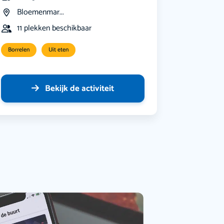
Bloemenmar...
11 plekken beschikbaar
Borrelen
Uit eten
Bekijk de activiteit