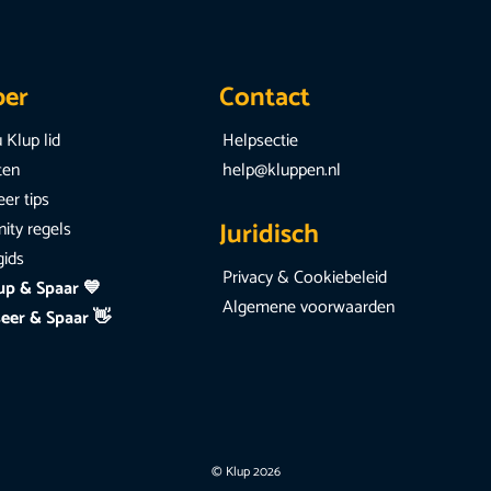
per
Contact
 Klup lid
Helpsectie
iten
help@kluppen.nl
er tips
Juridisch
ty regels
gids
Privacy & Cookiebeleid
up & Spaar 💙
Algemene voorwaarden
eer & Spaar 👋
© Klup 2026