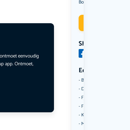
Borrelen
Uit eten
,
Deelneme
Share
en ontmoet eenvoudig
lup app. Ontmoet,
Een aantal catego
Borrelen
Dansen
Fietsen
Film
Kunst & Cultuur
Muziek