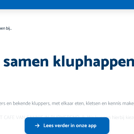
Gezellig samen kluphappen bij Sannie ️
g samen kluphappen
ers en bekende kluppers, met elkaar eten, kletsen en kennis make
 EET CAFE VAN SANNIE IN PURMEREND. ☕️ We kunnen hierbij kiez
Lees verder in onze app