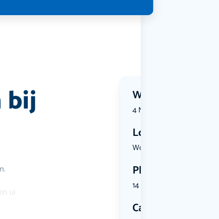
 bij
Wanneer?
4 November 2026 | 18:30
Locatie
Wormerplei...
Plekken
n.
14 plekken beschikbaar
en ui
Categorie