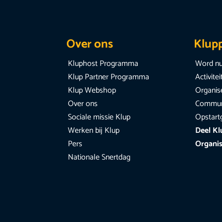
Over ons
Klup
Kluphost Programma
Word nu
Klup Partner Programma
Activite
Klup Webshop
Organise
Over ons
Communi
Sociale missie Klup
Opstart
Werken bij Klup
Deel Kl
Pers
Organis
Nationale Snertdag