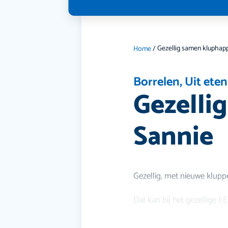
Home
/
Borrelen
,
Uit eten
Gezelli
Sannie ️
Gezellig, met nieuwe klupp
Dat kan bij het gezellige