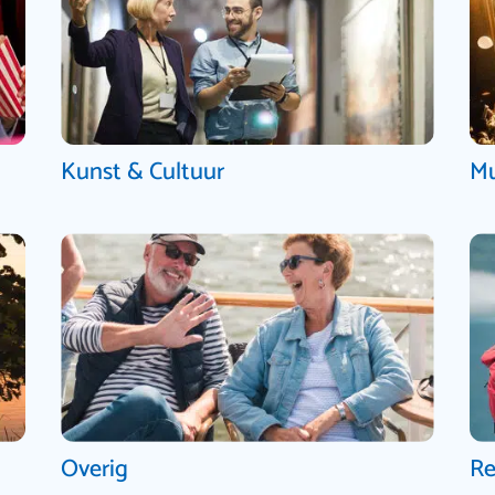
Kunst & Cultuur
Mu
Overig
Re