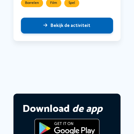
Borrelen
Film
Spel
Bekijk de activiteit
Download
de app