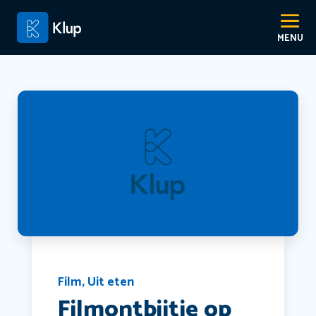
Film
,
Uit eten
Filmontbijtje op