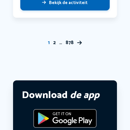
Bekijk de activiteit
1
2
…
878
Download
de app