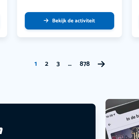
Bekijk de activiteit
1
2
3
…
878
n