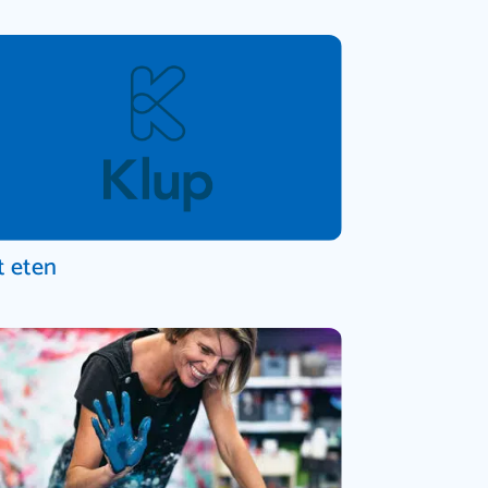
t eten