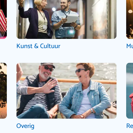
Kunst & Cultuur
Mu
Overig
Re