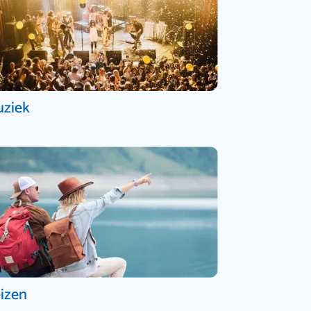
ziek
izen