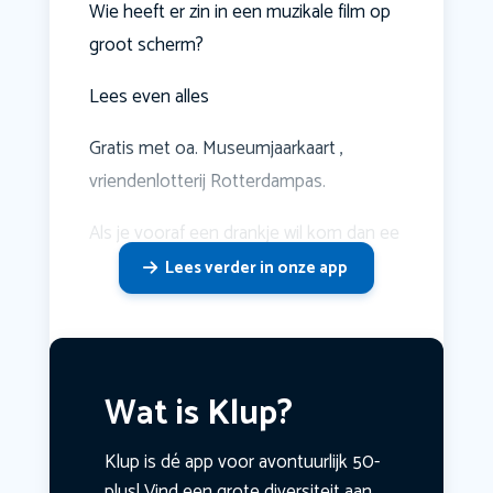
Wie heeft er zin in een muzikale film op
groot scherm?
Lees even alles
Gratis met oa. Museumjaarkaart ,
vriendenlotterij Rotterdampas.
Als je vooraf een drankje wil kom dan ee
Lees verder in onze app
Wat is Klup?
Klup is dé app voor avontuurlijk 50-
plus! Vind een grote diversiteit aan