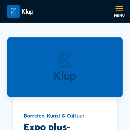
Borrelen
,
Kunst & Cultuur
Expo plus-