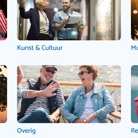
Kunst & Cultuur
Mu
Overig
Re