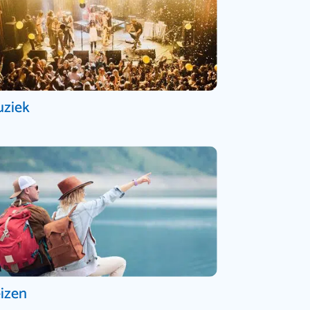
ziek
izen