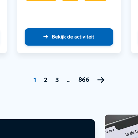
Bekijk de activiteit
1
2
3
…
866