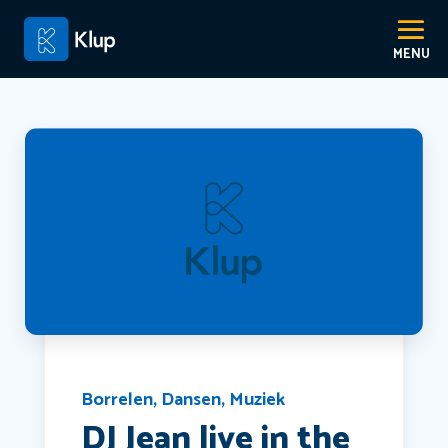
Borrelen
,
Dansen
,
Muziek
DJ Jean live in the