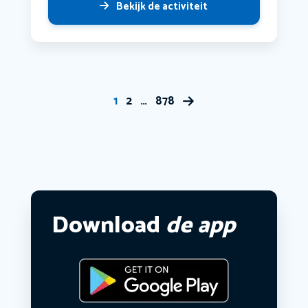
Bekijk de activiteit
1
2
…
878
Download
de app