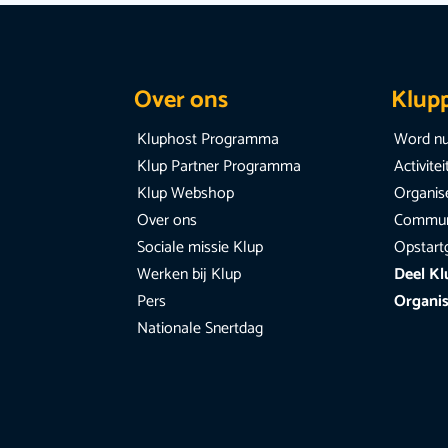
Over ons
Klup
Kluphost Programma
Word nu
Klup Partner Programma
Activite
Klup Webshop
Organise
Over ons
Communi
Sociale missie Klup
Opstart
Werken bij Klup
Deel Kl
Pers
Organis
Nationale Snertdag