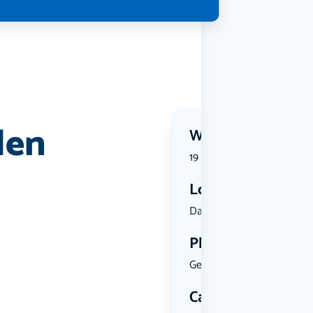
len
Wanneer?
19 September 2026 | 09:30
Locatie
Dam, 1012 ...
Plekken
Geen limiet
Categorie