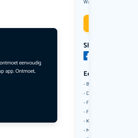
Wandelen
Deelneme
Share
en ontmoet eenvoudig
lup app. Ontmoet,
Een aantal catego
Borrelen
Dansen
Fietsen
Film
Kunst & Cultuur
Muziek