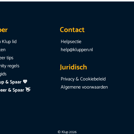
per
Contact
 Klup lid
Helpsectie
iten
help@kluppen.nl
er tips
Juridisch
ty regels
gids
Privacy & Cookiebeleid
up & Spaar 💙
Algemene voorwaarden
eer & Spaar 👋
© Klup 2026