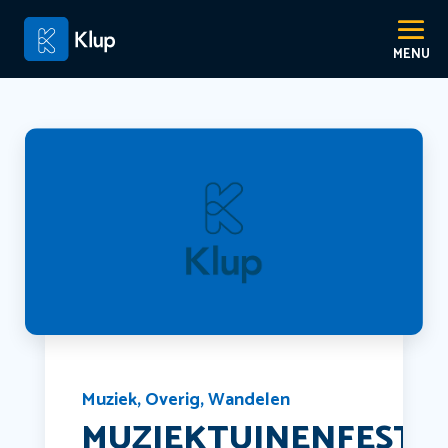
Muziek
,
Overig
,
Wandelen
MUZIEKTUINENFESTIV