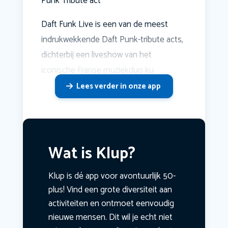
Punk Tribute act
Daft Funk Live is een van de meest
indrukwekkende Daft Punk-tribute acts,
dichterbij een liveshow van het
iconische Franse muziekduo ku
Lees verder in onze app
Wat is Klup?
Klup is dé app voor avontuurlijk 50-
plus! Vind een grote diversiteit aan
activiteiten en ontmoet eenvoudig
nieuwe mensen. Dit wil je echt niet