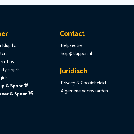
per
Contact
 Klup lid
Helpsectie
iten
help@kluppen.nl
er tips
Juridisch
ty regels
gids
Privacy & Cookiebeleid
up & Spaar 💙
Algemene voorwaarden
seer & Spaar 👋