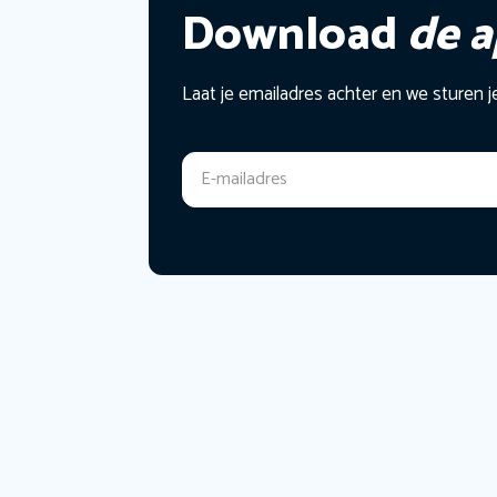
Download
de 
Laat je emailadres achter en we sturen j
E-mailadres
*