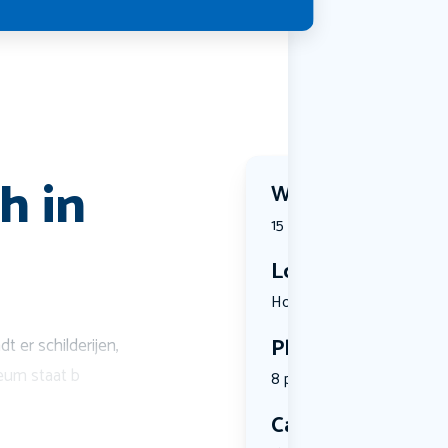
h in
Wanneer?
15 August 2026 | 12:00
Locatie
Hoofdstraa...
Plekken
 er schilderijen,
eum staat b
8 plekken beschikbaar
Categorie