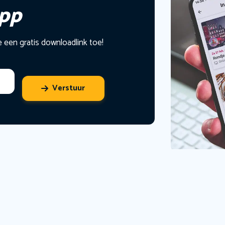
app
e een gratis downloadlink toe!
Verstuur