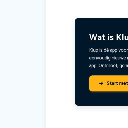
Wat is Kl
Klup is dé app voor
eenvoudig nieuwe m
app. Ontmoet, geni
Start me