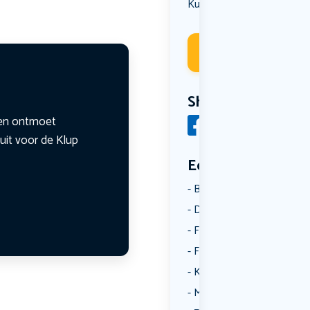
Kunst & Cultuur
Deelneme
Share
n en ontmoet
uit voor de Klup
Een aantal catego
Borrelen
Dansen
Fietsen
Film
Kunst & Cultuur
Muziek