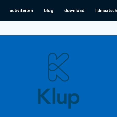
activiteiten
blog
download
lidmaatsc