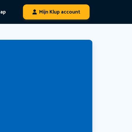
hap
Mijn Klup account