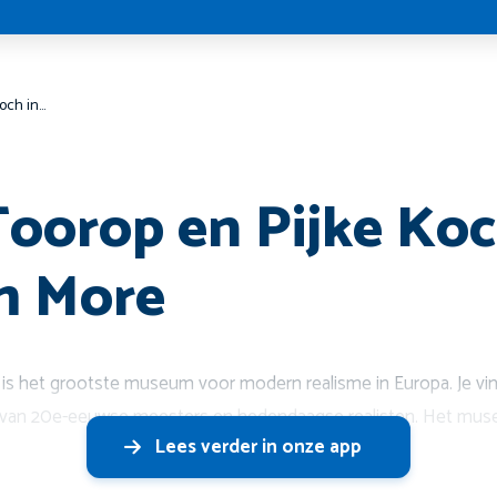
Charly Toorop en Pijke Koch in museum More
Toorop en Pijke Koc
 More
 het grootste museum voor modern realisme in Europa. Je vindt
 van 20e-eeuwse meesters en hedendaagse realisten. Het mus
Lees verder in onze app