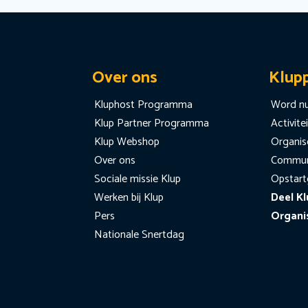
Over ons
Klup
Kluphost Programma
Word nu
Klup Partner Programma
Activite
Klup Webshop
Organise
Over ons
Communi
Sociale missie Klup
Opstart
Werken bij Klup
Deel Kl
Pers
Organi
Nationale Snertdag